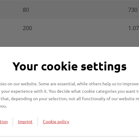
80
730
200
1.0
Your cookie settings
allbehältern:
es on our website. Some are essential, while others help us to improve
 your experience with it. You decide what cookie categories you want t
rundstück anfallenden Bioabfälle getrennt vom Restab
that, depending on your selection, not all functionaliy of our website 
en.
you.
 ohne Zusatzgebühr erfolgt in der Regel höchstens bi
tion
Imprint
Cookie policy
n die ganzjährige Erhöhung des Biobehältervolumen