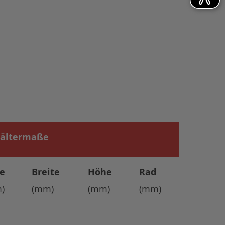
ältermaße
fe
Breite
Höhe
Rad
)
(mm)
(mm)
(mm)