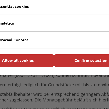
beantragt werden. Die Gebühr beträgt monatlich 0,02 
ssential cookies
ung vom Anschluss- und Benutzungszwang bei der Bioa
setzungen nachgewiesen werden. Das Formular hierzu 
nalytics
451 707600) anfordern. Im Falle der Befreiung wird e
pro Liter des genutzten Restabfallbehältervolumens b
 Strauch- und Grünschnitt auf den Wertstoffhöfen der
xternal Content
die Papiergroßbehälter (4-Radgefäße 1.100 Liter) sin
zustellen. Die Papiertonnen (2-Radgefäße) sind am T
Allow all cookies
Confirm selection
ter (660 l, 770 l, 1.100 l) können schriftlich beantr
tern erfolgt lediglich für Grundstücke mit bis zu m
estabfallbehälter wird bei entsprechend geringem Ab
r zugelassen. Die Monatsgebühr beläuft sich hierfü