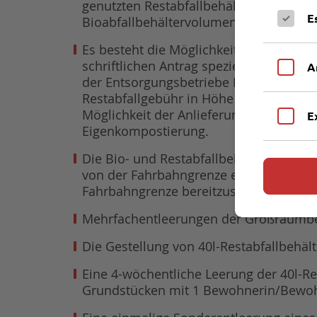
genutzten Restabfallbehältervolumens) 
E
Bioabfallbehältervolumen.
Es besteht die Möglichkeit zur Befrei
schriftlichen Antrag spezielle Voraus
A
der Entsorgungsbetriebe Lübeck (Tel. 0
Restabfallgebühr in Höhe von 0,0011 € 
Möglichkeit der Anlieferung von Baum-,
E
Eigenkompostierung.
Die Bio- und Restabfallbehälter sowie 
von der Fahrbahngrenze entfernt bereit
Fahrbahngrenze bereitzustellen.
Mehrfachentleerungen der Großraumbehäl
Die Gestellung von 40l-Restabfallbehäl
Eine 4-wöchentliche Leerung der 40l-R
Grundstücken mit 1 Bewohnerin/Bewohne