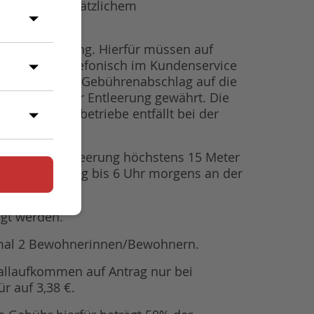
€ je Liter zusätzlichem
bfallentsorgung. Hierfür müssen auf
können Sie telefonisch im Kundenservice
in monatlicher Gebührenabschlag auf die
ei 14-täglicher Entleerung gewährt. Die
 Entsorgungsbetriebe entfällt bei der
d am Tage der Leerung höchstens 15 Meter
age der Leerung bis 6 Uhr morgens an der
agt werden.
aximal 2 Bewohnerinnen/Bewohnern.
fallaufkommen auf Antrag nur bei
r auf 3,38 €.