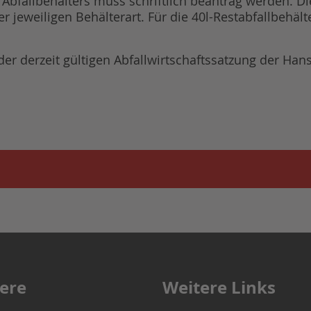
Abfallbehälters muss schriftlich beantrag werden. Di
r jeweiligen Behälterart. Für die 40l-Restabfallbehält
r derzeit gültigen Abfallwirtschaftssatzung der Han
iere
Weitere Links