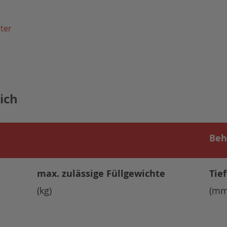
ter
ich
Beh
max. zulässige Füllgewichte
Tie
(kg)
(mm