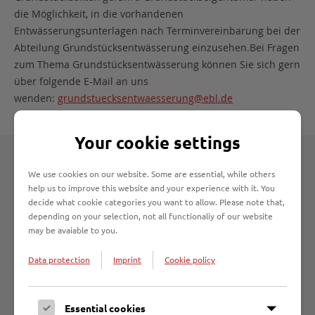
die Möglichkeit, in die vorhandenen
Entwässerungsunterlagen nach Terminvereinbarung bei der
Abteilung Grundstücksentwässerung einzusehen.Bei Fragen
zum Thema Grundstücksentwässerung können Sie sich gern
über folgende E-Mail an uns
wenden:
grundstuecksentwaesserung@ebl.de
Your cookie settings
Weitere Informationen
We use cookies on our website. Some are essential, while others
help us to improve this website and your experience with it. You
decide what cookie categories you want to allow. Please note that,
Satzung Entwässerung
depending on your selection, not all functionaliy of our website
may be avaiable to you.
Infoblätter zum Thema Entwässerung
Data protection
Imprint
Cookie policy
Anträge für eine zeitlich begrenzte
Essential cookies