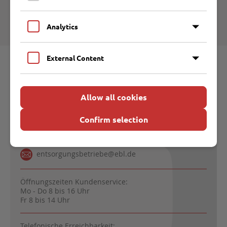
Benutzung der öffentlichen
Entwässerungsanlagen
Analytics
External Content
Direktkontakt
Allow all cookies
Entsorgungsbetriebe Lübeck
Malmöstraße 22 | 23560 Lübeck
Confirm selection
0451 707600
entsorgungsbetriebe@ebl.de
Öffnungszeiten Kundenservice:
Mo - Do 8 bis 16 Uhr
Fr 8 bis 14 Uhr
Telefonische Erreichbarkeit: