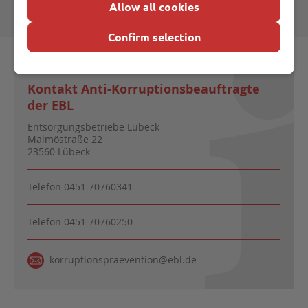
Allow all cookies
Confirm selection
Kontakt Anti-Korruptionsbeauftragte
der EBL
Entsorgungsbetriebe Lübeck
Malmöstraße 22
23560 Lübeck
Telefon
0451 70760341
Telefon
0451 70760250
korruptionspraevention@ebl.de