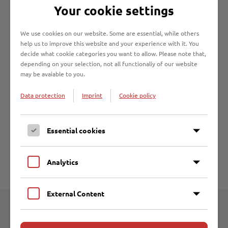
Anti-Korruptionsbeauftragte sind weisungsungebunden.
Your cookie settings
Disziplinarbefugnisse sind mit der Rolle nicht verbunden.
We use cookies on our website. Some are essential, while others
Beschäftigte sowie Dritte können sich vertrauensvoll
help us to improve this website and your experience with it. You
mit allen Angelegenheiten zum Thema „Korruption“ und ggf.
decide what cookie categories you want to allow. Please note that,
Beobachtungen persönlich, telefonisch, per Mail oder über
depending on your selection, not all functionaliy of our website
das
anonyme Kontaktformular
an die Anti-
may be avaiable to you.
Korruptionsbeauftragten der EBL wenden.
Data protection
Imprint
Cookie policy
Zudem besteht auch für jeden die Möglichkeit, bei einem
Korruptionsverdacht, die Anti-Korruptionsbeauftragten des
Landes Schleswig-Holstein zu kontaktieren.
Essential cookies
Alle Hinweise von Bürger:innen und Mitarbeiter:innen
Analytics
werden selbstverständlich vertraulich behandelt.
External Content
Weitere Informationen