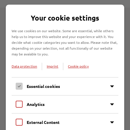
Your cookie settings
Vertrieb von Recyclingbaustoffen
We use cookies on our website. Some are essential, while others
Die Recyclingbaustoffe werden regelmäßig eigen- und
help us to improve this website and your experience with it. You
fremdüberwacht und sind im Straßen- und Wegebau ein
decide what cookie categories you want to allow. Please note that,
gefragtes Produkt. Durch die Überprüfung ist gewährleistet,
depending on your selection, not all functionaliy of our website
dass nur güteüberwachte und umweltverträgliche Produkte
may be avaiable to you.
in den Wirtschaftskreislauf gelangen.
Data protection
Imprint
Cookie policy
Containerdienst
Der als Dienstleistung angebotene Containerdienst ist
Essential cookies
sowohl für
private
als auch
gewerbliche Kunden
aus Lübeck
3
und dem Umland tätig. Ebenso können Container von 9 m
Analytics
3
bis 20 m
bestellt werden.
External Content