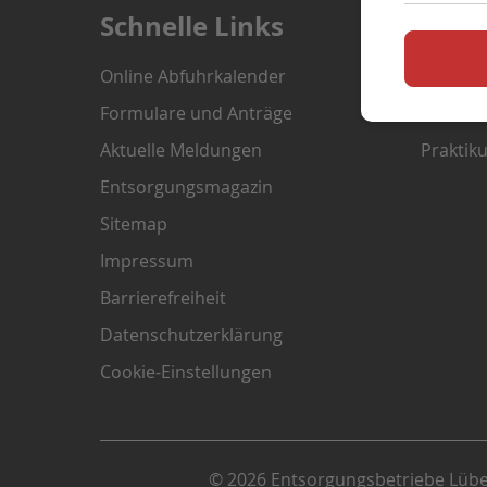
Schnelle Links
Karr
Online Abfuhrkalender
Aktuell
Formulare und Anträge
Ausbild
Aktuelle Meldungen
Praktik
Entsorgungsmagazin
Sitemap
Impressum
Barrierefreiheit
Datenschutzerklärung
Cookie-Einstellungen
© 2026 Entsorgungsbetriebe Lüb