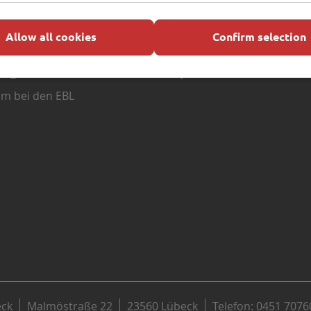
iere
Weitere Links
Allow all cookies
Confirm selection
e Stellenangebote
Bündnis Klima Pro Lübeck
ung bei den EBL
Projekt Rain Ahead
um bei den EBL
eck
Malmöstraße 22
23560 Lübeck
Telefon: 0451 7076