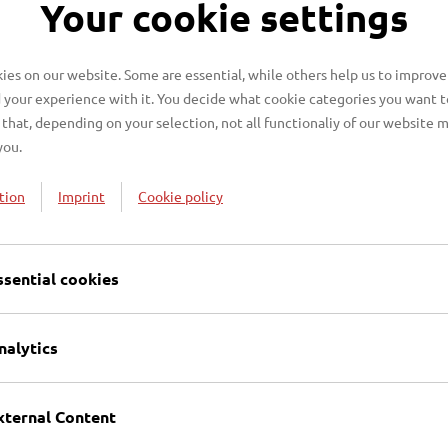
Your cookie settings
ahresabschlüsse
es on our website. Some are essential, while others help us to improve
 your experience with it. You decide what cookie categories you want t
r Entsorgungsbetriebe Lüb
that, depending on your selection, not all functionaliy of our website 
you.
tion
Imprint
Cookie policy
ssential cookies
nalytics
xternal Content