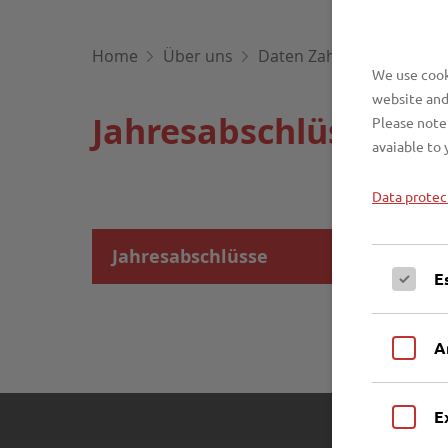
Home
Über uns
Daten Zahlen Fakten
J
We use cooki
website and
Jahresabschlüsse de
Please note 
avaiable to 
Data protec
Jahresabschlüsse
E
A
E