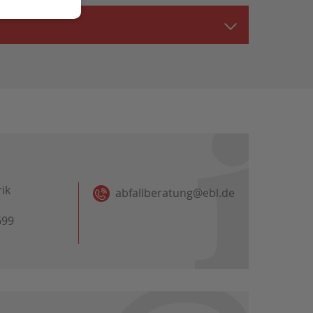
ik
abfallberatung@ebl.de
699