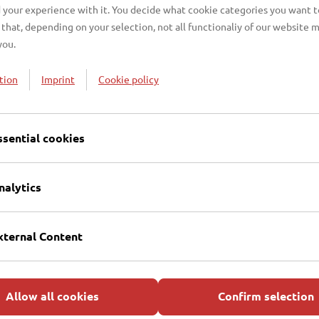
 your experience with it. You decide what cookie categories you want t
that, depending on your selection, not all functionaliy of our website 
you.
tion
Imprint
Cookie policy
ssential cookies
nalytics
xternal Content
 Lübeck
Allow all cookies
Confirm selection