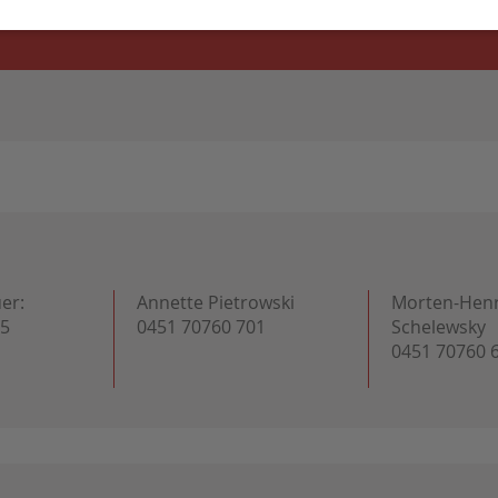
uer:
Annette Pietrowski
Morten-Henr
05
0451 70760 701
Schelewsky
0451 70760 