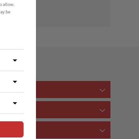
o allow.
may be