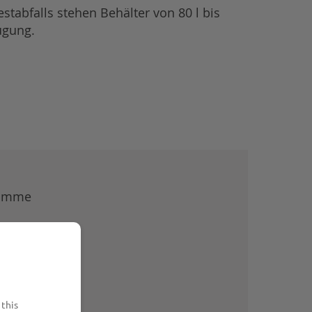
stabfalls stehen Behälter von 80 l bis
ügung.
wämme
 this