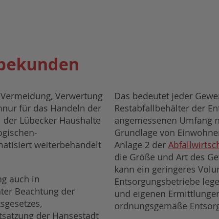
rbekunden
e Vermeidung, Verwertung
Das bedeutet jeder Gewe
hnur für das Handeln der
Restabfallbehälter der E
l der Lübecker Haushalte
angemessenen Umfang nu
ogischen-
Grundlage von Einwohnerg
atisiert weiterbehandelt
Anlage 2 der
Abfallwirtsc
die Größe und Art des Ge
kann ein geringeres Vol
g auch in
Entsorgungsbetriebe leg
nter Beachtung der
und eigenen Ermittlungen
tsgesetzes,
ordnungsgemäße Entsorg
tsatzung der Hansestadt