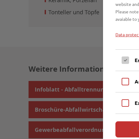
Keramik, Porzellan
website and
Tonteller und Töpfe
Please note 
avaiable to 
Data protec
E
Weitere Informationen
A
Infoblatt - Abfalltrennung
E
Broschüre-Abfallwirtschaftszentrum
Gewerbeabfallverordnung