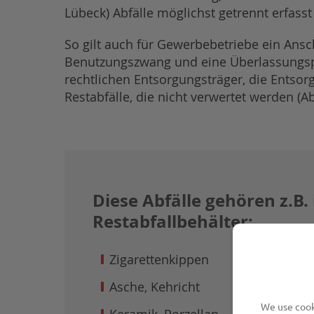
Lübeck) Abfälle möglichst getrennt erfass
So gilt auch für Gewerbebetriebe ein Ansc
Benutzungszwang und eine Überlassungspfl
rechtlichen Entsorgungsträger, die Entsor
Restabfälle, die nicht verwertet werden (Ab
Diese Abfälle gehören z.B. 
Restabfallbehälter:
Zigarettenkippen
Asche, Kehricht
We use cooki