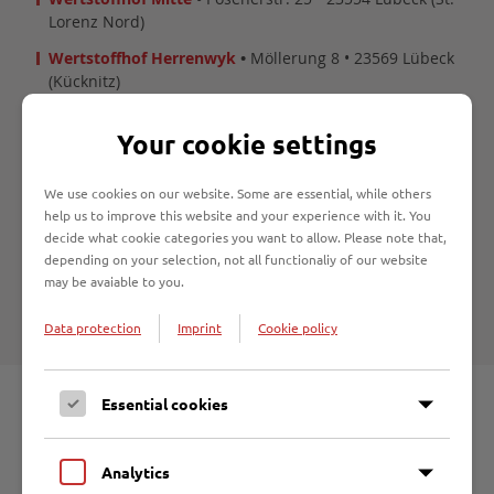
Lorenz Nord)
Wertstoffhof Herrenwyk
•
Möllerung 8 • 23569 Lübeck
(Kücknitz)
Wertstoffhof Niemark
•
Raabrede • 23560 Lübeck (St.
Your cookie settings
Jürgen)
Avia Tankstelle •
Marlistraße 40 • 23566 Lübeck (Marli)
We use cookies on our website. Some are essential, while others
Budnikowski •
Heiligen-Geist-Kamp 4 • 23568 Lübeck (St.
help us to improve this website and your experience with it. You
Gertrud)
decide what cookie categories you want to allow. Please note that,
depending on your selection, not all functionaliy of our website
Budnikowski •
Mühlenstraße 22
•
23552 Lübeck
may be avaiable to you.
(Innenstadt)
Data protection
Imprint
Cookie policy
Essential cookies
Analytics