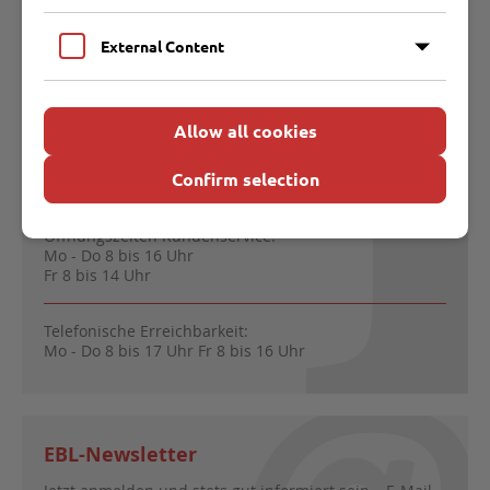
Direktkontakt
External Content
Entsorgungsbetriebe Lübeck
Malmöstraße 22 | 23560 Lübeck
Allow all cookies
0451 707600
entsorgungsbetriebe@ebl.de
Confirm selection
Öffnungszeiten Kundenservice:
Mo - Do 8 bis 16 Uhr
Fr 8 bis 14 Uhr
Telefonische Erreichbarkeit:
Mo - Do 8 bis 17 Uhr Fr 8 bis 16 Uhr
EBL-Newsletter