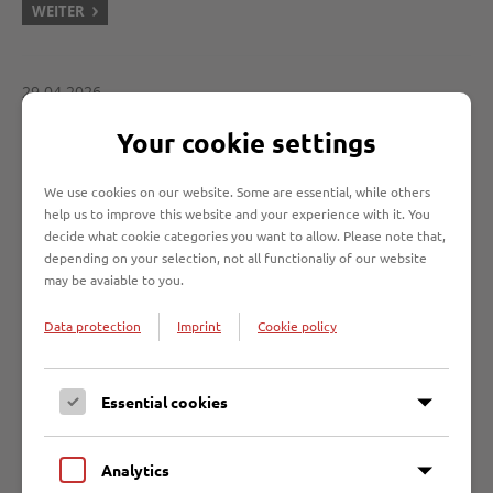
WEITER
29.04.2026
Verschiebung der Müllabfuhr zum 14. Mai
Your cookie settings
2026 / Kundenservice geschlossen
Die Abfuhrtermine der Restabfall-, Bio-
We use cookies on our website. Some are essential, while others
help us to improve this website and your experience with it. You
und Papiertonnen und der gelben
decide what cookie categories you want to allow. Please note that,
Wertstoffsäcke verschieben sich ab 14.
depending on your selection, not all functionaliy of our website
Mai um einen Tag nach hinten. Die
may be avaiable to you.
Feiertagsverschiebungen sind im gültigen Abfuhrplan 2026
bereits berücksichtigt.
Data protection
Imprint
Cookie policy
WEITER
Essential cookies
21.04.2026
Analytics
Bauarbeiten in der Schleusenstraße starten