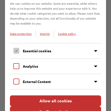
We use cookies on our website. Some are essential, while others
help us to improve this website and your experience with it. You
decide what cookie categories you want to allow. Please note that,
depending on your selection, not all functionaliy of our website
may be avaiable to you.
An dieser Stelle finden Sie Inhalte aus
Open Street Maps.
Data protection
Imprint
Cookie policy
Um mit Inhalten von Drittanbietern zu interagieren
Essential cookies
oder diese darzustellen, brauchen wir Ihre Zustimmung.
Analytics
Inhalt freigeben
Alle weiteren Inhalte von Open Street Maps zulassen:
External Content
Mehr dazu finden Sie in den Datenschutzinformationen des
Drittanbieters
.
Allow all cookies