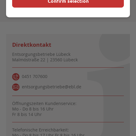
Confirm selection
Direktkontakt
Entsorgungsbetriebe Lübeck
Malmöstraße 22 | 23560 Lübeck
0451 707600
entsorgungsbetriebe@ebl.de
Öffnungszeiten Kundenservice:
Mo - Do 8 bis 16 Uhr
Fr 8 bis 14 Uhr
Telefonische Erreichbarkeit:
Mo - Do 8 bis 17 Uhr Fr 8 bis 16 Uhr