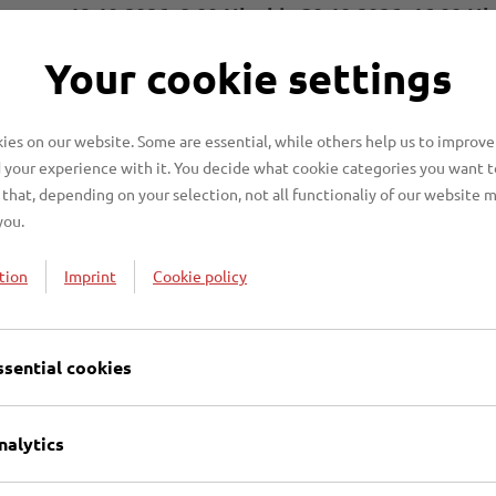
vom 19.10.2026, 8:00 Uhr bis 30.10.2026, 16:00 Uh
02.11. bis 13.11.2026 mit individuellem Termin durc
Your cookie settings
geben werden, bis das Kontingent aufgebraucht ist.
es on our website. Some are essential, while others help us to improve
 your experience with it. You decide what cookie categories you want t
that, depending on your selection, not all functionaliy of our website 
abfuhr beantragen (buchbar ab Frühjahr 202
you.
tion
Imprint
Cookie policy
eitraum versäumt habe oder ich keinen Termin 
ssential cookies
lung
lb der offiziellen Abholzeiten anliefern?
nalytics