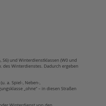
S5, S6) und Winterdienstklassen (W0 und
w. des Winterdienstes. Dadurch ergeben
u. a. Spiel-, Neben-,
gungsklasse „ohne“ – in diesen Straßen
/oder Winterdienst von den