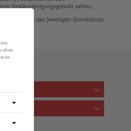
keine Straßenreinigungsgebühr zahlen.
n Frontmetern des jeweiligen Grundstücks
 this
o allow.
may be