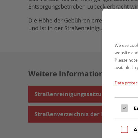
Entsorgungsbetrieben Lübeck erbracht wird
Die Höhe der Gebühren errechnet sich au
und ist in der Straßenreinigungssatzung f
We use cooki
website and
Please note 
avaiable to 
Weitere Informationen
Data protec
Straßenreinigungssatzung
E
Straßenverzeichnis der Reinigungsk
A