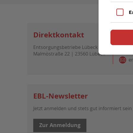
E
Direktkontakt
Entsorgungsbetriebe Lübeck
0
Malmöstraße 22 | 23560 Lübeck
e
EBL-Newsletter
Jetzt anmelden und stets gut informiert sein
Zur Anmeldung