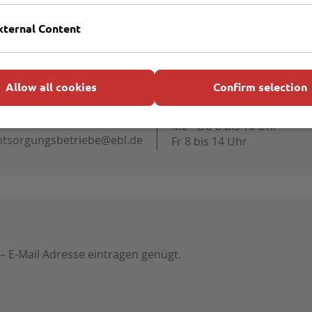
xternal Content
Allow all cookies
Confirm selection
Öffnungszeiten Kundenser
451 707600
Mo - Do 8 bis 16 Uhr
ntsorgungsbetriebe@ebl.de
Fr 8 bis 14 Uhr
 – E-Mail Adresse eintragen genügt.