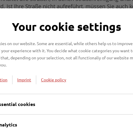
. Ist Ihre Straße nicht aufgeführt, müssen Sie auch 
s den Reinigungsklassen, Winterdienstklassen und de
Your cookie settings
estgeschrieben.
es on our website. Some are essential, while others help us to improve
 your experience with it. You decide what cookie categories you want t
that, depending on your selection, not all functionaliy of our website 
you.
tion
Imprint
Cookie policy
ssential cookies
lassen
nalytics