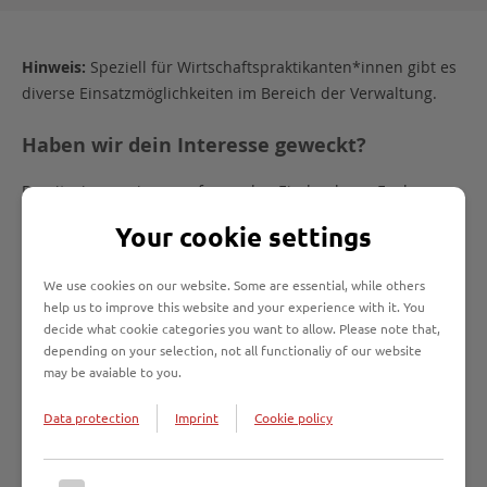
Hinweis:
Speziell für Wirtschaftspraktikanten*innen gibt es
diverse Einsatzmöglichkeiten im Bereich der Verwaltung.
Haben wir dein Interesse geweckt?
Damit wir uns einen umfassenden Eindruck von Euch
verschaffen können,
beachtet bitte folgende
Your cookie settings
Bewerbungstipps
:
We use cookies on our website. Some are essential, while others
Am besten solltet ihr Euch ca. 3 Monate vorher um einen
help us to improve this website and your experience with it. You
Praktikumsplatz bewerben.
decide what cookie categories you want to allow. Please note that,
depending on your selection, not all functionaliy of our website
Eure Bewerbung sollte ein Anschreiben, einen
may be avaiable to you.
Lebenslauf, aktuelle Zeugnisse und ggf. eine
Schul-/Studienbescheinigung enthalten.
Data protection
Imprint
Cookie policy
Im Anschreiben sollte die Art des Praktikums, das Ziel
des Praktikums, der gewünschte Praktikumsort, der
angestrebte Zeitraum und mögliche Praktikumsvorgaben