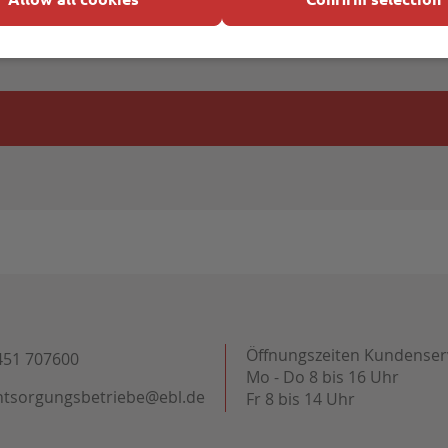
Öffnungszeiten Kundenser
451 707600
Mo - Do 8 bis 16 Uhr
ntsorgungsbetriebe@ebl.de
Fr 8 bis 14 Uhr