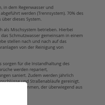
em, in dem Regenwasser und
abgeführt werden (Trennsystem). 70% des
s über dieses System.
ch als Mischsystem betrieben. Hierbei
d das Schmutzwasser gemeinsam in einem
ebe stellen nach und nach auf das
äranlagen von der Reinigung von
s sorgen für die Instandhaltung des
rüche werden repariert,
ungen saniert. Zudem werden jährlich
nschlüsse und Straßenabläufe gereinigt.
en Abfall zusammen, der überwiegend aus