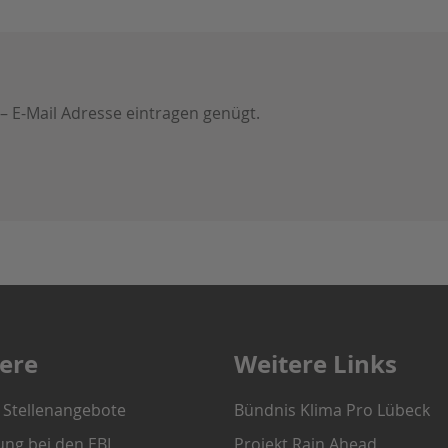
 – E-Mail Adresse eintragen genügt.
iere
Weitere Links
e Stellenangebote
Bündnis Klima Pro Lübeck
ung bei den EBL
Projekt Rain Ahead