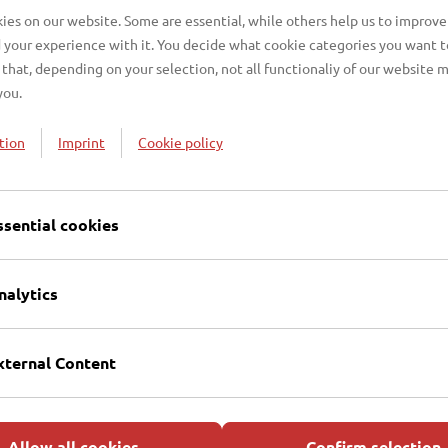
Pumpwerke
es on our website. Some are essential, while others help us to improve
 your experience with it. You decide what cookie categories you want t
Um das Abwasser aus jedem Stadtteil
that, depending on your selection, not all functionaliy of our website 
können, sind in Lübeck 90 Pumpwerke
you.
Tag fördern. Das größte Pumpwerk befindet sich am 
men Anforderungen ausgesetzt. Korrosion, Feststoff
tion
Imprint
Cookie policy
ung der Pumpwerke rund um die Uhr notwendig. 19,5
Pumpwerke liegt bei rund 2,5 Mio. kWh im Jahr. Durc
optimiert.
ssential cookies
nalytics
nen einige Grundstücke nicht an die Kanalisation a
grube vom Grundstückseigentümer betrieben werden.
n und das Abwasser aus abflusslosen Gruben regelm
xternal Content
Allow all cookies
Confirm selection