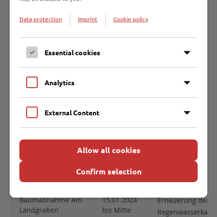
Data protection
Imprint
Cookie policy
Schlutuper
bis Ende
Trennung in Schm
Kirchstraße,
2025
Niederschlagswass
Bögengang
sowie die
Essential cookies
Hausanschlusslei
Analytics
Vorrade
bis Ende
Nacherschließun
2025
Pumpwerk
External Content
Weitere Infos find
Niederbüssau
Ende 2025
Nacherschließun
Allow all cookies
Pumpwerk
Confirm selection
Weitere Infos find
Baumaßnahme Am
15.01.2024
Erneuerung der
Landgraben
bis Mitte
Regenwasserkanal