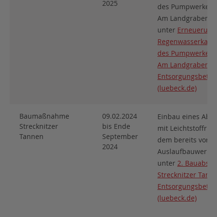
2025
des Pumpwerkes i
Am Landgraben - w
unter
Erneuerung
Regenwasserkanal
des Pumpwerkes i
Am Landgraben –
Entsorgungsbetri
(luebeck.de)
Baumaßnahme
09.02.2024
Einbau eines Abs
Strecknitzer
bis Ende
mit Leichtstoffrüc
Tannen
September
dem bereits vorh
2024
Auslaufbauwerk - 
unter
2. Bauabsch
Strecknitzer Tann
Entsorgungsbetri
(luebeck.de)