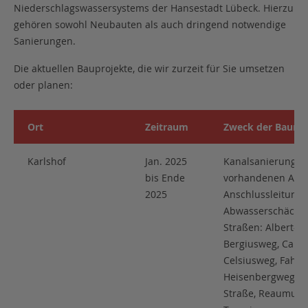
Niederschlagswassersystems der Hansestadt Lübeck. Hierzu
gehören sowohl Neubauten als auch dringend notwendige
Sanierungen.
Die aktuellen Bauprojekte, die wir zurzeit für Sie umsetzen
oder planen:
Ort
Zeitraum
Zweck der Baum
Karlshof
Jan. 2025
Kanalsanierung d
bis Ende
vorhandenen Abwa
2025
Anschlussleitung
Abwasserschächte
Straßen: Albert-Ei
Bergiusweg, Carl-
Celsiusweg, Fahre
Heisenbergweg, M
Straße, Reaumur