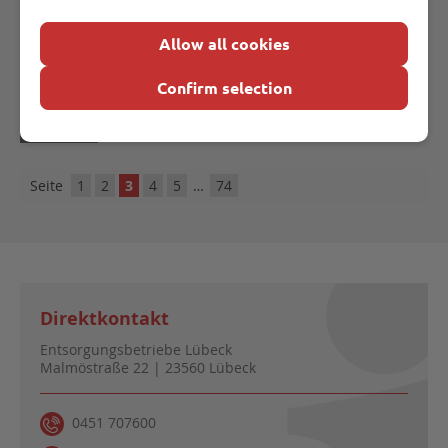
bleiben die drei Lübecker
Wertstoffhöfe Herrenwyk (Möllerung 8),
Allow all cookies
Mitte (Posener Str. 25) und Niemark
Confirm selection
(Raabrede) am Mittwoch, 11. Februar 2026 geschlossen.
WEITER
Seite
1
2
3
4
5
…
74
Direktkontakt
Entsorgungsbetriebe Lübeck
Malmöstraße 22 | 23560 Lübeck
0451 707600