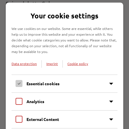
Spiegelglatte Gehwege:
Entsorgungsbetriebe Lübeck erinnern an Räum- und
Your cookie settings
Streupflicht der Anlieger
Der anhaltende Dauerfrost führt dazu,
We use cookies on our website. Some are essential, while others
dass viele schlecht geräumte Gehwege zu
help us to improve this website and your experience with it. You
decide what cookie categories you want to allow. Please note that,
Eisflächen werden. Die
depending on your selection, not all functionaliy of our website
Entsorgungsbetriebe Lübeck (EBL)
may be avaiable to you.
erhalten derzeit zahlreiche Hinweise und Beschwerden aus
der Bevölkerung über nicht geräumte und spiegelglatte
Data protection
Imprint
Cookie policy
Gehwege im Stadtgebiet
WEITER
Essential cookies
Analytics
28.01.2026
Wertstoffhöfe der EBL sind am Mittwoch, 11.
Februar 2026 geschlossen
External Content
Aufgrund einer internen Fortbildung