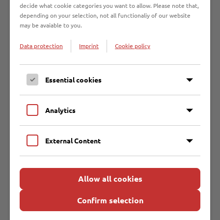
decide what cookie categories you want to allow. Please note that,
depending on your selection, not all functionaliy of our website
Skier
may be avaiable to you.
Data protection
Imprint
Cookie policy
Solarium
Spaten
Essential cookies
Speisefett, fest
Analytics
Speiseöl
External Content
Speisereste
Allow all cookies
Spiegel
Confirm selection
Spiritus