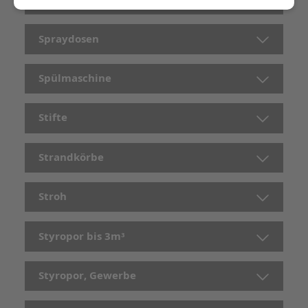
Spraydosen
Spülmaschine
Stifte
Strandkörbe
Stroh
Styropor bis 3m³
Styropor, Gewerbe