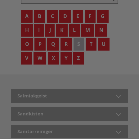
A
B
C
D
E
F
G
H
I
J
K
L
M
N
O
P
Q
R
S
T
U
V
W
X
Y
Z
Salmiakgeist
Sandkisten
Sanitärreiniger