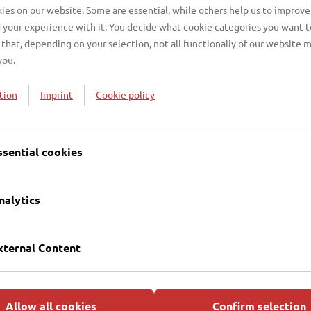
es on our website. Some are essential, while others help us to improve
 your experience with it. You decide what cookie categories you want t
that, depending on your selection, not all functionaliy of our website 
you.
ezeigt werden
tion
Imprint
Cookie policy
 Inhalte vor.
ssential cookies
nalytics
iere
Weitere Links
xternal Content
e Stellenangebote
Bündnis Klima Pro Lübeck
ung bei den EBL
Projekt Rain Ahead
Allow all cookies
Confirm selection